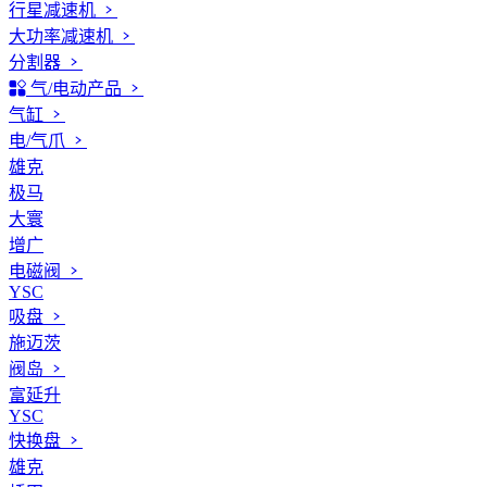
行星减速机
大功率减速机
分割器
气/电动产品
气缸
电/气爪
雄克
极马
大寰
增广
电磁阀
YSC
吸盘
施迈茨
阀岛
富延升
YSC
快换盘
雄克