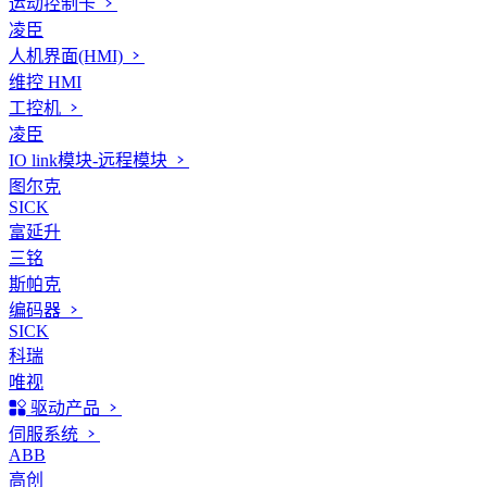
运动控制卡
凌臣
人机界面(HMI)
维控 HMI
工控机
凌臣
IO link模块-远程模块
图尔克
SICK
富延升
三铭
斯帕克
编码器
SICK
科瑞
唯视
驱动产品
伺服系统
ABB
高创