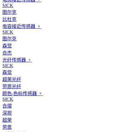
SICK
图尔克
比杜克
电容接近传感器
SICK
图尔克
森觉
合杰
光纤传感器
SICK
森觉
超荣光纤
劳恩光纤
颜色-色标传感器
SICK
合熠
深视
超荣
劳恩