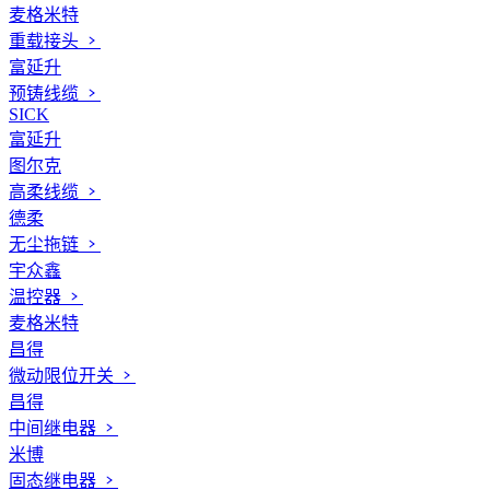
麦格米特
重载接头
富延升
预铸线缆
SICK
富延升
图尔克
高柔线缆
德柔
无尘拖链
宇众鑫
温控器
麦格米特
昌得
微动限位开关
昌得
中间继电器
米博
固态继电器