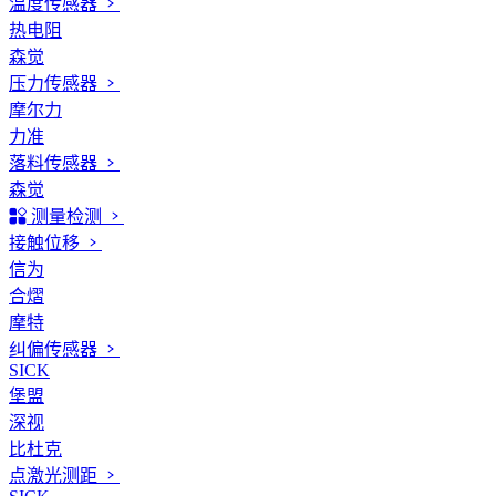
温度传感器
热电阻
森觉
压力传感器
摩尔力
力准
落料传感器
森觉
测量检测
接触位移
信为
合熠
摩特
纠偏传感器
SICK
堡盟
深视
比杜克
点激光测距