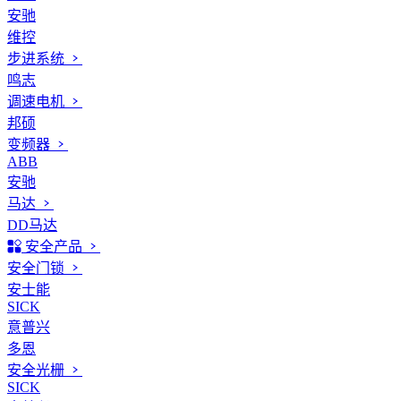
安驰
维控
步进系统
鸣志
调速电机
邦硕
变频器
ABB
安驰
马达
DD马达
安全产品
安全门锁
安士能
SICK
意普兴
多恩
安全光栅
SICK