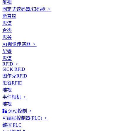
唯视
固定式读码器/扫码枪
斯普锐
思谋
合杰
思谷
AI视觉传感器
华睿
思谋
RFID
SICK RFID
图尔克RFID
思谷RFID
唯视
事件相机
唯视
运动控制
可编程控制器(PLC)
维控 PLC