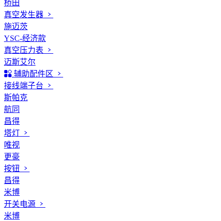
桥田
真空发生器
施迈茨
YSC-经济款
真空压力表
迈斯艾尔
辅助配件区
接线端子台
斯帕克
航同
昌得
塔灯
唯视
更豪
按钮
昌得
米博
开关电源
米博