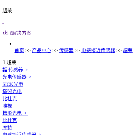
超荣
获取解决方案
首页
>>
产品中心
>>
传感器
>>
电感接近传感器
>>
超荣
超荣
传感器
光电传感器
SICK光电
堡盟光电
比杜克
唯视
槽形光电
比杜克
摩特
电感接近传感器