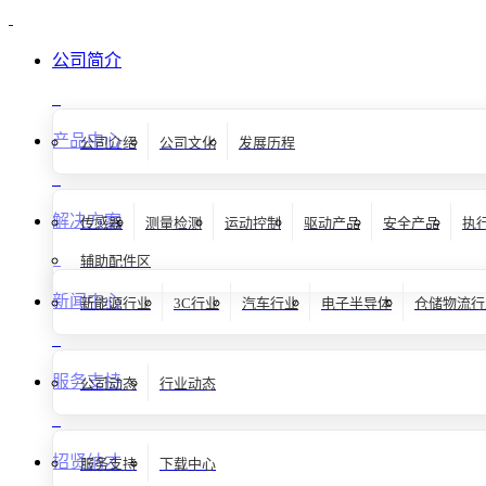
公司简介
产品中心
公司介绍
公司文化
发展历程
解决方案
传感器
测量检测
运动控制
驱动产品
安全产品
执
辅助配件区
新闻中心
新能源行业
3C行业
汽车行业
电子半导体
仓储物流行
服务支持
公司动态
行业动态
招贤纳才
服务支持
下载中心