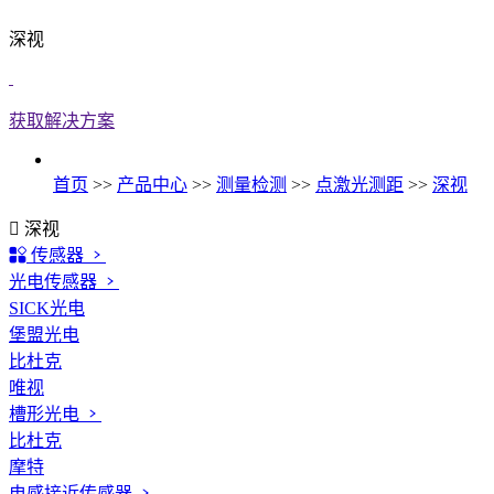
深视
获取解决方案
首页
>>
产品中心
>>
测量检测
>>
点激光测距
>>
深视
深视
传感器
光电传感器
SICK光电
堡盟光电
比杜克
唯视
槽形光电
比杜克
摩特
电感接近传感器