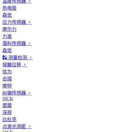
温度传感器
热电阻
森觉
压力传感器
摩尔力
力准
落料传感器
森觉
测量检测
接触位移
信为
合熠
摩特
纠偏传感器
SICK
堡盟
深视
比杜克
点激光测距