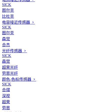
SICK
图尔克
比杜克
电容接近传感器
SICK
图尔克
森觉
合杰
光纤传感器
SICK
森觉
超荣光纤
劳恩光纤
颜色-色标传感器
SICK
合熠
深视
超荣
劳恩