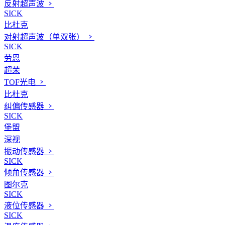
反射超声波
SICK
比杜克
对射超声波（单双张）
SICK
劳恩
超荣
TOF光电
比杜克
纠偏传感器
SICK
堡盟
深视
振动传感器
SICK
倾角传感器
图尔克
SICK
液位传感器
SICK