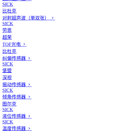
SICK
比杜克
对射超声波（单双张）
SICK
劳恩
超荣
TOF光电
比杜克
纠偏传感器
SICK
堡盟
深视
振动传感器
SICK
倾角传感器
图尔克
SICK
液位传感器
SICK
温度传感器