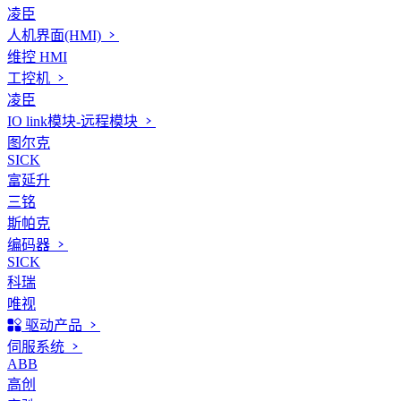
凌臣
人机界面(HMI)
维控 HMI
工控机
凌臣
IO link模块-远程模块
图尔克
SICK
富延升
三铭
斯帕克
编码器
SICK
科瑞
唯视
驱动产品
伺服系统
ABB
高创