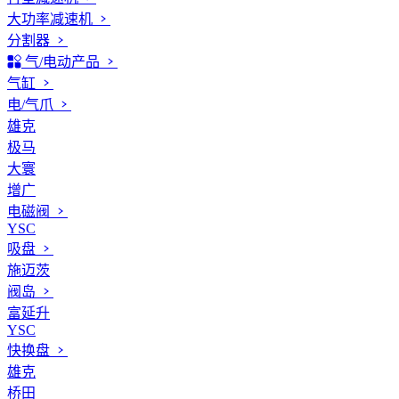
大功率减速机
分割器
气/电动产品
气缸
电/气爪
雄克
极马
大寰
增广
电磁阀
YSC
吸盘
施迈茨
阀岛
富延升
YSC
快换盘
雄克
桥田