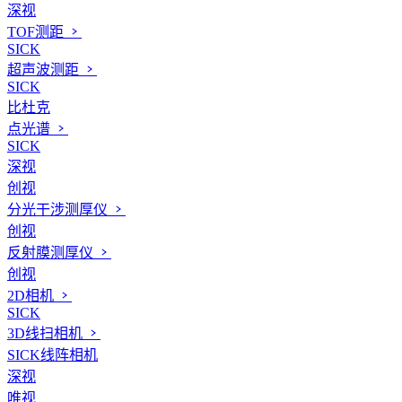
深视
TOF测距
SICK
超声波测距
SICK
比杜克
点光谱
SICK
深视
创视
分光干涉测厚仪
创视
反射膜测厚仪
创视
2D相机
SICK
3D线扫相机
SICK线阵相机
深视
唯视