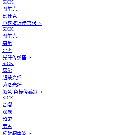
SICK
图尔克
比杜克
电容接近传感器
SICK
图尔克
森觉
合杰
光纤传感器
SICK
森觉
超荣光纤
劳恩光纤
颜色-色标传感器
SICK
合熠
深视
超荣
劳恩
反射超声波