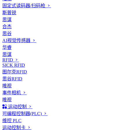
固定式读码器/扫码枪
斯普锐
思谋
合杰
思谷
AI视觉传感器
华睿
思谋
RFID
SICK RFID
图尔克RFID
思谷RFID
唯视
事件相机
唯视
运动控制
可编程控制器(PLC)
维控 PLC
运动控制卡