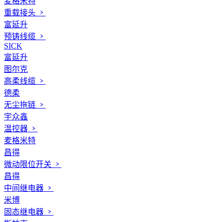
麦格米特
重载接头
富延升
预铸线缆
SICK
富延升
图尔克
高柔线缆
德柔
无尘拖链
宇众鑫
温控器
麦格米特
昌得
微动限位开关
昌得
中间继电器
米博
固态继电器