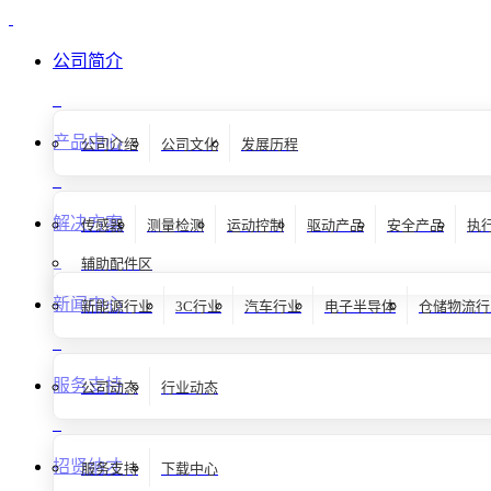
公司简介
产品中心
公司介绍
公司文化
发展历程
解决方案
传感器
测量检测
运动控制
驱动产品
安全产品
执
辅助配件区
新闻中心
新能源行业
3C行业
汽车行业
电子半导体
仓储物流行
服务支持
公司动态
行业动态
招贤纳才
服务支持
下载中心