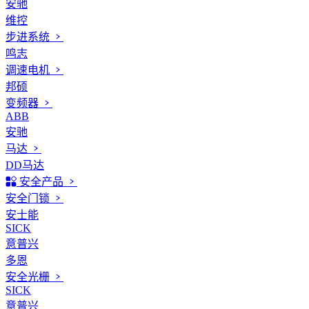
安驰
维控
步进系统
鸣志
调速电机
邦硕
变频器
ABB
安驰
马达
DD马达
安全产品
安全门锁
安士能
SICK
意普兴
多恩
安全光栅
SICK
意普兴