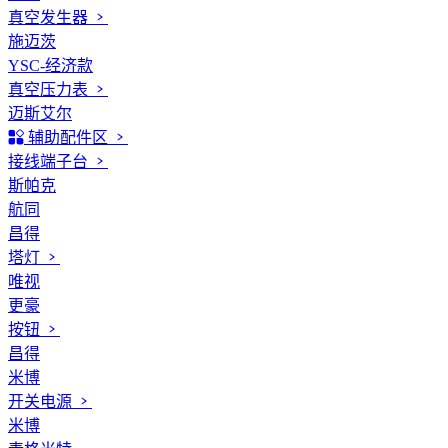
真空发生器
施迈茨
YSC-经济款
真空压力表
迈斯艾尔
辅助配件区
接线端子台
斯帕克
航同
昌得
塔灯
唯视
更豪
按钮
昌得
米博
开关电源
米博