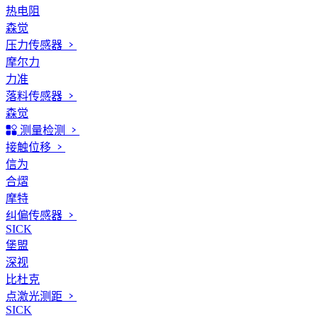
热电阻
森觉
压力传感器
摩尔力
力准
落料传感器
森觉
测量检测
接触位移
信为
合熠
摩特
纠偏传感器
SICK
堡盟
深视
比杜克
点激光测距
SICK