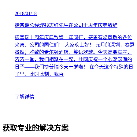
2018/01/18
捷普瑞总经理钱志红先生在公司十周年庆典致辞
捷普瑞十周年庆典致辞十年同行，感恩有您尊敬的各位
来宾、公司的同仁们： 大家晚上好！ 元月的深圳，春意
盎然；雅致的希尔顿酒店，笑语欢歌。今天高朋满座，
济济一堂，我们相聚在一起，共同庆祝一个心潮澎湃的
日子――我们捷普瑞今天十岁啦！ 在今天这个特殊的日
子里，此时此刻，我百
了解详情
获取专业的解决方案