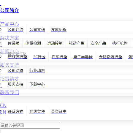
公司简介
产品中心
公司介绍
公司文化
发展历程
解决方案
传感器
测量检测
运动控制
驱动产品
安全产品
执行机构
新闻中心
辅助配件区
新能源行业
3C行业
汽车行业
电子半导体
仓储物流行业
包
服务支持
公司动态
行业动态
招贤纳才
服务支持
下载中心
联系我们
CN
EN
联系方式
在线留言
荣誉证书