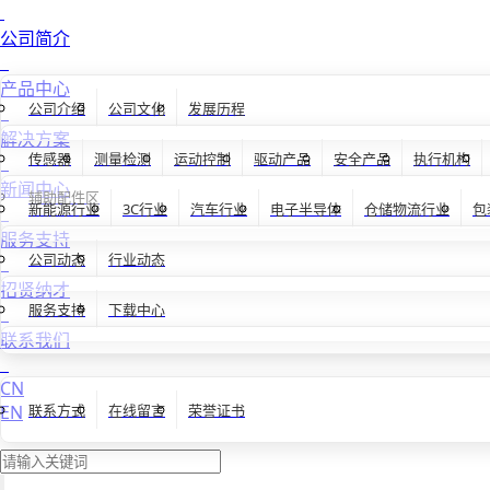
公司简介
产品中心
公司介绍
公司文化
发展历程
解决方案
传感器
测量检测
运动控制
驱动产品
安全产品
执行机构
新闻中心
辅助配件区
新能源行业
3C行业
汽车行业
电子半导体
仓储物流行业
包
服务支持
公司动态
行业动态
招贤纳才
服务支持
下载中心
联系我们
CN
EN
联系方式
在线留言
荣誉证书